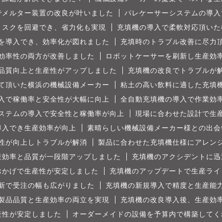
でメルター装置の改良が叶いました
パレケーサーシステムの導入
リスクを回避でき、省力化も実現
充填機の導入で柔軟対応頂いた
を導入でき、効率化が図れました
充填時のトラブル改善に尽力
効率性の両方が改善しました
ロボットケーサーを刷新し生産効
品質向上と生産性がアップしました
充填機の改良でトラブルが
て頂いた横浜の機械設備メーカー
粘土の高い飲料に適した充填
入で稼働率と安全性が大幅に向上
全自動充填機の導入で作業効
ステムの導入で安全性と稼働率が向上
現場に合わせた設計で生
導入でき生産効率が向上
素晴らしい機械設備メーカー様との出会
性が向上しトラブルが解消
製品に合わせた充填機仕様にアレン
産効率と品質が一段階アップしました
充填機のアクシデントに迅
おかげで生産性が安定しました
充填機のアップデートで生産ライ
新で受注の幅も広がりました
充填機の新規導入で精度と生産能
製品品質と生産効率の両立を実現
充填機の改良導入後、生産効
産性が安定しました
オーダーメイドの設備を予算内で構築してく