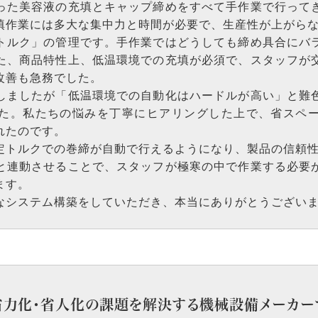
った美容液の充填とキャップ締めをすべて手作業で行って
填作業には多大な集中力と時間が必要で、生産性が上がら
トルク」の管理です。手作業ではどうしても締め具合にバ
た、商品特性上、低温環境での充填が必須で、スタッフが
改善も急務でした。
しましたが「低温環境での自動化はハードルが高い」と難
た。私たちの悩みを丁寧にヒアリングした上で、省スペ
れたのです。
定トルクでの巻締が自動で行えるようになり、製品の信頼
と連動させることで、スタッフが極寒の中で作業する必要
ます。
なシステム構築をしていただき、本当にありがとうござい
省力化・省人化の課題を解決する機械設備メーカー