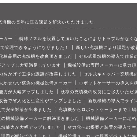
充填機の長年に亘る課題を解決いただけました
ーカー
特殊ノズルを設置して頂いたことによりトラブルがなく
人で管理できるようになりました！
新しい充填機により課題が改
化粧品用の充填機を改良頂きました
セル式重填機の導入で作業
がアップし大変満足しています
機械設備の専門メーカーに尽力頂
のおかげで工場の課題が改善しました
セル式キャッパー充填機
欠かせない横浜の機械設備メーカー
ロボットケーサーの導入を
能力が大幅アップしました
既存の充填機の改良にご尽力いただ
改善で省人化と生産性がアップしました
新規機械の導入でライ
入で安全対策が出来ました
充填機からロボットケーサーまで工場
浜の機械設備メーカーに解決頂きました
機械設備メーカーに老朽
充填能力が大幅アップしました
省力化への提案と装置の導入で生
て課題が解決できました！
機械設備メーカーの提案でベストな生