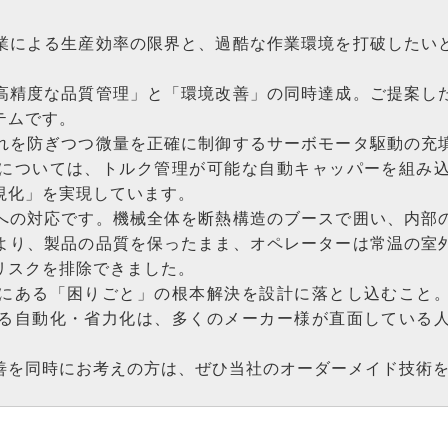
業による生産効率の限界と、過酷な作業環境を打破したい
高精度な品質管理」と「環境改善」の同時達成。ご提案し
テムです。
れを防ぎつつ微量を正確に制御するサーボモータ駆動の充
については、トルク管理が可能な自動キャッパーを組み
視化」を実現しています。
への対応です。機械全体を断熱構造のブースで囲い、内部
より、製品の品質を保ったまま、オペレーターは常温の室
リスクを排除できました。
にある「困りごと」の根本解決を設計に落とし込むこと
る自動化・省力化は、多くのメーカー様が直面している
善を同時にお考えの方は、ぜひ当社のオーダーメイド技術