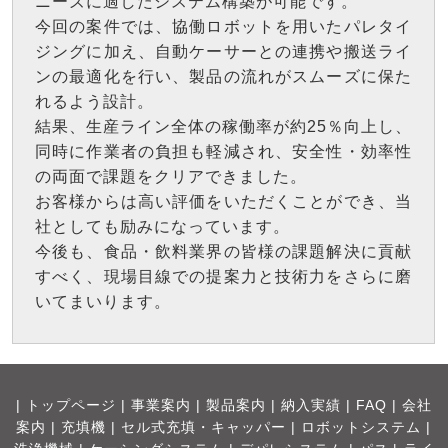
ニーズに適したシステム構築が可能です。
今回の案件では、協働ロボットを用いたパレタイ
ジングに加え、自動ケーサーとの連携や搬送ライ
ンの最適化を行い、製品の流れがスムーズに保た
れるよう設計。
結果、生産ライン全体の稼働率が約25％向上し、
同時に作業者の負担も軽減され、安全性・効率性
の両面で課題をクリアできました。
お客様からは高い評価をいただくことができ、当
社としても励みになっています。
今後も、食品・飲料業界の皆様の課題解決に貢献
すべく、現場目線での提案力と技術力をさらに磨
いてまいります。
|
トップページ
|
事業案内
|
製品案内
|
納入実績
|
FAQ
|
会社
案内
|
充填機
|
セル式充填・キャッパー
|
ロボットシステム
|