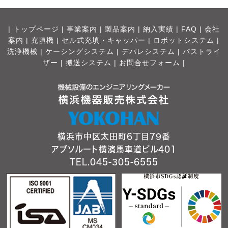
|
トップページ
|
事業案内
|
製品案内
|
納入実績
|
FAQ
|
会社
案内
|
充填機
|
セル式充填・キャッパー
|
ロボットシステム
|
洗浄機械
|
ケーシングシステム
|
デパレシステム
|
パストライ
ザー
|
搬送システム
|
お問合せフォーム |
横浜市中区太田町6丁目79番
アブソルート横濱馬車道ビル401
TEL.045-305-6555