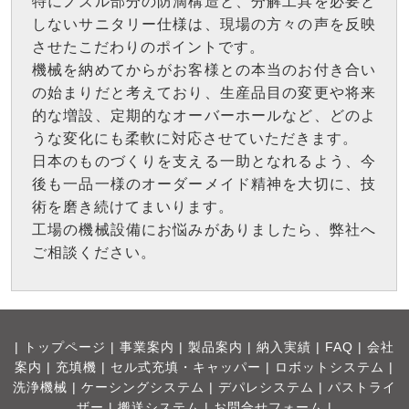
特にノズル部分の防滴構造と、分解工具を必要と
しないサニタリー仕様は、現場の方々の声を反映
させたこだわりのポイントです。
機械を納めてからがお客様との本当のお付き合い
の始まりだと考えており、生産品目の変更や将来
的な増設、定期的なオーバーホールなど、どのよ
うな変化にも柔軟に対応させていただきます。
日本のものづくりを支える一助となれるよう、今
後も一品一様のオーダーメイド精神を大切に、技
術を磨き続けてまいります。
工場の機械設備にお悩みがありましたら、弊社へ
ご相談ください。
|
トップページ
|
事業案内
|
製品案内
|
納入実績
|
FAQ
|
会社
案内
|
充填機
|
セル式充填・キャッパー
|
ロボットシステム
|
洗浄機械
|
ケーシングシステム
|
デパレシステム
|
パストライ
ザー
|
搬送システム
|
お問合せフォーム |